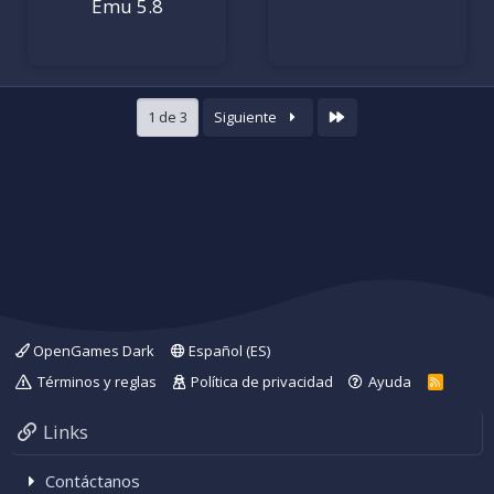
Emu 5.8
l
a
e
e
a
(
s
s
(
s
s
)
t
t
)
r
r
e
e
l
l
Último
1 de 3
Siguiente
l
l
a
a
(
(
s
s
)
)
OpenGames Dark
Español (ES)
Términos y reglas
Política de privacidad
Ayuda
R
S
S
Links
Contáctanos