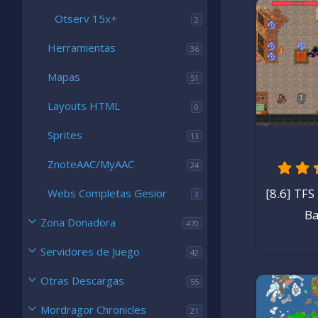
Otserv 15x+
2
Vers
Ale
Herramientas
36
30
Rel
30
Actua
Mapas
51
Descar
Layouts HTML
4
0
19
,
cal
8
4
Sprites
13
e
s
t
ZnoteAAC/MyAAC
24
r
e
l
[8.6] TFS
Webs Completas Gesior
l
3
a
(
Ba
s
Zona Donadora
470
)
Servidores de Juego
42
Otras Descargas
55
Ve
Mordragor Chronicles
21
Ale