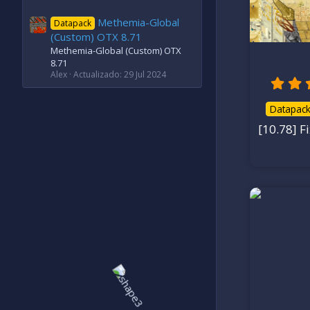
Desca
Methemia-Global
Datapack
3
2
,
cal
(Custom) OTX 8.71
5
0
Methemia-Global (Custom) OTX
e
8.71
s
t
Alex
Actualizado:
29 Jul 2024
r
e
l
l
Datapac
a
(
[10.78] F
s
)
Ver
Ale
22
Rel
22
Actua
Descar
4
7
,
cal
8