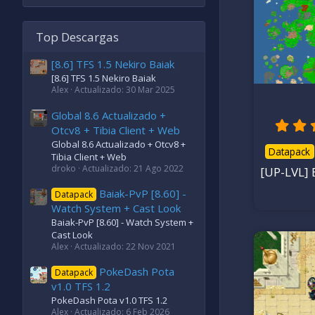
30 Dic
Re
30
Actua
Top Descargas
Desca
[8.6] TFS 1.5 Nekiro Baiak
5
5
,
cal
[8.6] TFS 1.5 Nekiro Baiak
0
Alex
Actualizado:
30 Mar 2025
0
e
s
Global 8.6 Actualizado +
t
r
Otcv8 + Tibia Client + Web
e
l
Global 8.6 Actualizado + Otcv8 +
l
Datapack
Tibia Client + Web
a
(
droko
Actualizado:
21 Ago 2022
[UP-LVL]
s
)
Baiak-PvP [8.60] -
Datapack
Watch System + Cast Look
Baiak-PvP [8.60] - Watch System +
Cast Look
Alex
Actualizado:
22 Nov 2021
Ver
PokeDash Pota
Datapack
Ale
22
Rel
v1.0 TFS 1.2
PokeDash Pota v1.0 TFS 1.2
22
Actua
Alex
Actualizado:
6 Feb 2026