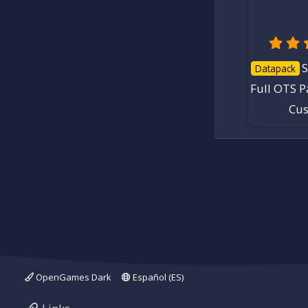
6
e
s
t
r
e
l
S
l
Datapack
a
(
Full OTS 
s
)
Cu
OpenGames Dark
Español (ES)