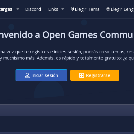
cargas
Discord
Links
🔰Elegir Tema
🌐 Elegir Len
nvenido a Open Games Commu
a vez que te registres e inicies sesión, podrás crear temas, resp
 muchísimo más. Además, es rápido y totalmente gratuito; ¿a q
Iniciar sesión
Registrarse