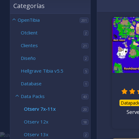
Categorías
OpenTibia
201
V
Otclient
2
Ale
22
Rel
Clientes
21
7
Actua
Diseño
2
Desca
5
2
,
cal
Hellgrave Tibia v5.5
5
0
0
e
Database
s
1
t
r
e
Data Packs
43
l
l
Datapac
a
Otserv 7x-11x
(
20
Serve
s
)
Otserv 12x
18
Otserv 13x
2