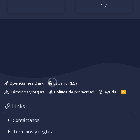
)
)
s
s
1.4
t
t
r
r
e
e
l
l
l
l
a
a
(
(
s
s
)
)
OpenGames Dark
Español (ES)
Términos y reglas
Política de privacidad
Ayuda
R
S
S
Links
Contáctanos
Términos y reglas