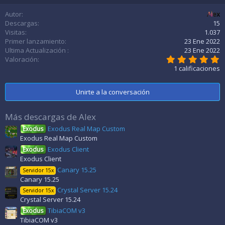
a
Autor
Alex
c
c
Descargas
15
i
Visitas
1.037
o
Primer lanzamiento
23 Ene 2022
n
Ultima Actualización
23 Ene 2022
e
5
Valoración
s
,
1 calificaciones
:
0
0
e
Unirte a la conversación
s
t
r
Más descargas de Alex
e
l
Exodus Real Map Custom
Exodus
l
Exodus Real Map Custom
a
(
Exodus Client
Exodus
s
Exodus Client
)
Canary 15.25
Servidor 15x
Canary 15.25
Crystal Server 15.24
Servidor 15x
Crystal Server 15.24
TibiaCOM v3
Exodus
TibiaCOM v3