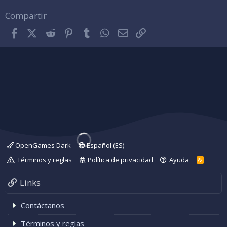
Compartir
Facebook
X (Twitter)
Reddit
Pinterest
Tumblr
WhatsApp
Correo electrónico
Enlace
OpenGames Dark
Español (ES)
Términos y reglas
Política de privacidad
Ayuda
R
S
S
Links
Contáctanos
Términos y reglas