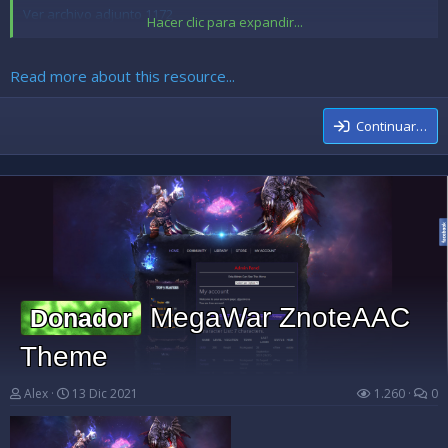
Ver archivo adjunto 1172
Hacer clic para expandir...
Como Instalar ?
Read more about this resource...
Primero descargar el Navicat Premium:
[URL...
Continuar…
MegaWar ZnoteAAC
Donador
Theme
Alex
13 Dic 2021
1.260
0