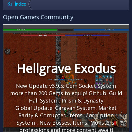
Índice
Open Games Community
Hellgrave Exodus
New Update v3.9.5: Gem Socket System
more than 200 Gems to equip! Github: Guild
Hall System, Prism & Dynasty
Global Update: Caravan System, Market
Rarity & Corrupted Items, Corruption
System , New Bosses, Items, Monsters,
professions and more content await!