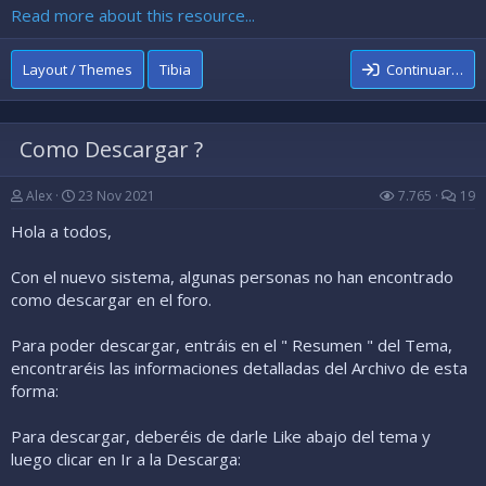
Abrir el config/config.php editar las lineas para el MySQL y
Read more about this resource...
el server Path
Configurar el
reCAPTCHA
, para crear en localhost, entrar
como...
Layout / Themes
Tibia
Continuar…
Como Descargar ?
Alex
23 Nov 2021
7.765
19
Hola a todos,
Con el nuevo sistema, algunas personas no han encontrado
como descargar en el foro.
Para poder descargar, entráis en el " Resumen " del Tema,
encontraréis las informaciones detalladas del Archivo de esta
forma:
Para descargar, deberéis de darle Like abajo del tema y
luego clicar en Ir a la Descarga: