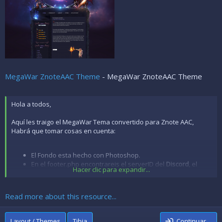
MegaWar ZnoteAAC Theme
- MegaWar ZnoteAAC Theme
Hola a todos,
Aquí les traigo el MegaWar Tema convertido para Znote AAC,
Habrá que tomar cosas en cuenta:
El Fondo esta hecho con Photoshop.
En el footer.php encontrareis el serverID del
Discord
, el
Hacer clic para expandir...
whatsapp
y el
facebook
basta cambiarlo por el vuestro. Si
no sabeis como editarlo teneis un
tutorial aquí
.
Las boxes, pueden ser modificadas en el header.php y
Read more about this resource...
footer.php, añadir...
Layout / Themes
Tibia
Continuar…