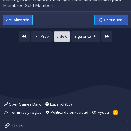
Miembros Gold Members.
Actualización
Continuar…
Primer
Último
Prev
5 de 6
Siguiente
OpenGames Dark
Español (ES)
Términos y reglas
Política de privacidad
Ayuda
R
S
S
Links