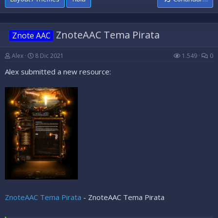
ZnoteAAC Tema Pirata
Znote AAC
Alex
8 Dic 2021
1.549
0
Alex submitted a new resource:
ZnoteAAC Tema Pirata
- ZnoteAAC Tema Pirata