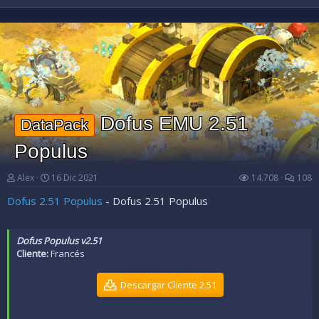
Dofus EMU 2.51
DataPack
Populus
Alex
16 Dic 2021
14.708
108
Dofus 2.51 Populus
- Dofus 2.51 Populus
Dofus Populus v2.51
Cliente:
Francés
Descargar Cliente 2.51