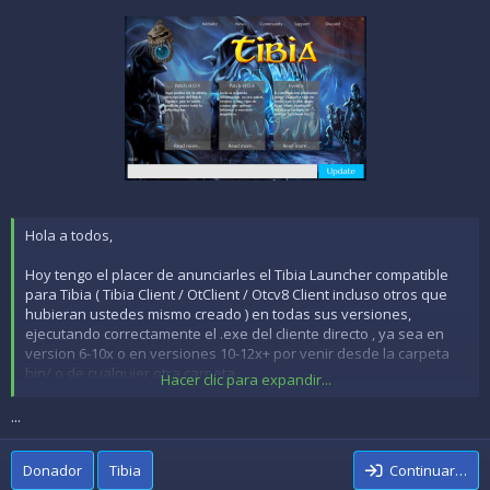
Hola a todos,
Hoy tengo el placer de anunciarles el Tibia Launcher compatible
para Tibia ( Tibia Client / OtClient / Otcv8 Client incluso otros que
hubieran ustedes mismo creado ) en todas sus versiones,
ejecutando correctamente el .exe del cliente directo , ya sea en
version 6-10x o en versiones 10-12x+ por venir desde la carpeta
bin/ o de cualquier otra carpeta.
Hacer clic para expandir...
Informacion sobre el contenido:
...
Incluye un archivo .PDF de como instalar / compilar
Incluye todos...
Donador
Tibia
Continuar…