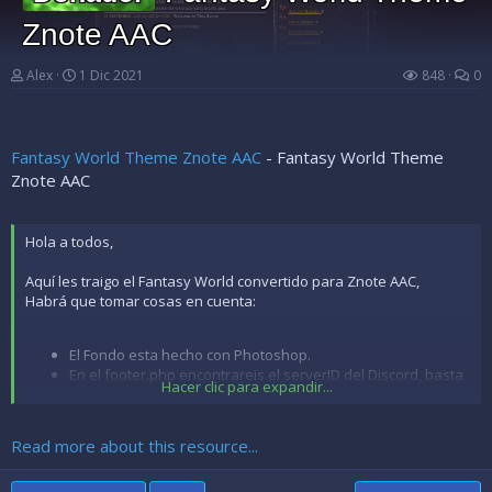
Znote AAC
Ver en vivo la web
:
Pulse Aquí
Alex
1 Dic 2021
848
0
Créditos:
Engine: ZnoteAAC
Layout: ZnoteAAC Creado por Alex45
Fantasy World Theme Znote AAC
- Fantasy World Theme
Información:
Znote AAC
El Fondo es un video.
Al ser un fondo video significa que cada contenido debe de estar,
si es mas largo que el tamaño de la pagina dentro...
Hola a todos,
Aquí les traigo el Fantasy World convertido para Znote AAC,
Habrá que tomar cosas en cuenta:
El Fondo esta hecho con Photoshop.
En el footer.php encontrareis el serverID del Discord, basta
Hacer clic para expandir...
cambiarlo por el vuestro.
Las boxes, pueden ser modificadas en el header.php y
footer.php, añadir Instagram, Youtube, Facebook Widget, lo
Read more about this resource...
que deseáis.
Espero les guste el tema