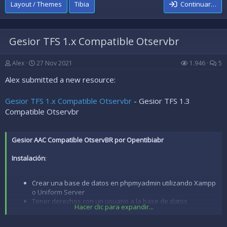
Layout / Themes
Tibia
Continuar…
Ver en vivo la pagina:
...
Gesior TFS 1.x Compatible Otservbr
Alex
27 Nov 2021
1.946
5
Alex submitted a new resource:
Gesior TFS 1.x Compatible Otservbr
- Gesior TFS 1.3
Compatible Otservbr
Gesior AAC Compatible OtservBR por Opentibiabr
Instalación
:
Crear una base de datos en phpmyadmin utilizando Xampp
o Uniform Server
Tener derechos con un usuario a la base de datos
Hacer clic para expandir...
Importar el schema.sql del Gesior en la base de datos ( no
el del servidor )