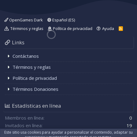
OpenGames Dark
Español (ES)
Términos y reglas
Política de privacidad
Ayuda
R
S
S
Links
Contáctanos
Términos y reglas
Política de privacidad
Términos Donaciones
Estadísticas en línea
Miembros en línea
0
Invitados en línea
19
Este sitio usa cookies para ayudar a personalizar el contenido, adaptar su
Total de visitantes
19