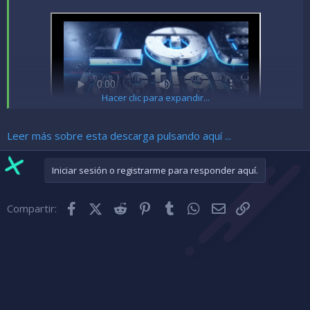
Hacer clic para expandir...
Leer más sobre esta descarga pulsando aquí ...
Iniciar sesión o registrarme para responder aquí.
Facebook
X (Twitter)
Reddit
Pinterest
Tumblr
WhatsApp
Correo electróni
Enlace
Compartir: