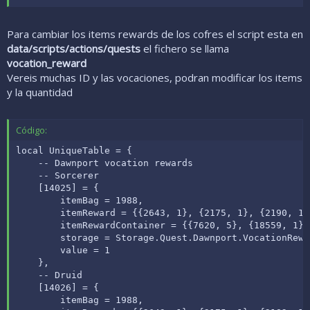
Para cambiar los items rewards de los cofres el script esta en
data/scripts/actions/quests
el fichero se llama
vocation_reward
Vereis muchas ID y las vocaciones, podran modificar los items
y la quantidad
Código:
local UniqueTable = {

    -- Dawnport vocation rewards

    -- Sorcerer

    [14025] = {

        itemBag = 1988,

        itemReward = {{2643, 1}, {2175, 1}, {2190, 1}
        itemRewardContainer = {{7620, 5}, {18559, 1}},
        storage = Storage.Quest.Dawnport.VocationRewar
        value = 1

    },

    -- Druid

    [14026] = {

        itemBag = 1988,
