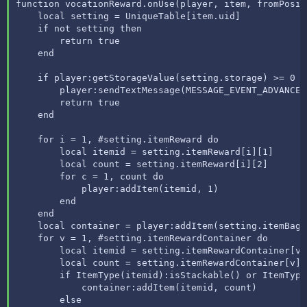
function vocationReward.onUse(player, item, fromPosit
    local setting = UniqueTable[item.uid]

    if not setting then

        return true

    end

    if player:getStorageValue(setting.storage) >= 0 th
        player:sendTextMessage(MESSAGE_EVENT_ADVANCE,
        return true

    end

    for i = 1, #setting.itemReward do

        local itemid = setting.itemReward[i][1]

        local count = setting.itemReward[i][2]

        for c = 1, count do

            player:addItem(itemid, 1)

        end

    end

    local container = player:addItem(setting.itemBag)

    for v = 1, #setting.itemRewardContainer do

        local itemid = setting.itemRewardContainer[v][
        local count = setting.itemRewardContainer[v][2
        if ItemType(itemid):isStackable() or ItemType
            container:addItem(itemid, count)

        else
