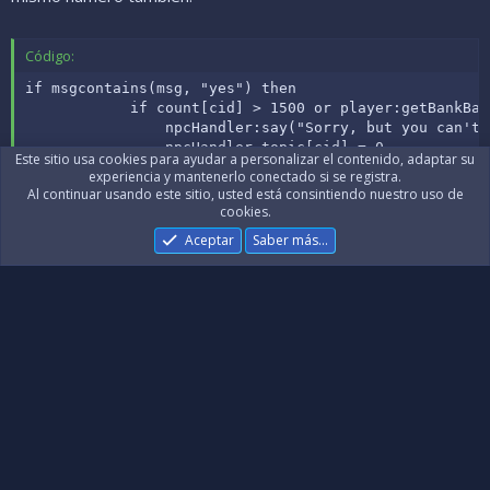
Código:
if msgcontains(msg, "yes") then

            if count[cid] > 1500 or player:getBankBal
                npcHandler:say("Sorry, but you can't 
                npcHandler.topic[cid] = 0

Este sitio usa cookies para ayudar a personalizar el contenido, adaptar su
                return false
experiencia y mantenerlo conectado si se registra.
Al continuar usando este sitio, usted está consintiendo nuestro uso de
cookies.
Con esto, que no altera nada al juego, podreis depositar lo
Aceptar
Saber más…
que querais al banco, salir de dawnport con el dinero que
habeis ganado o quedarse en dawnport hasta el nivel 1000.
Iniciar sesión o registrarme para responder aquí.
Facebook
X (Twitter)
Reddit
Pinterest
Tumblr
WhatsApp
Correo electróni
Enlace
Compartir: