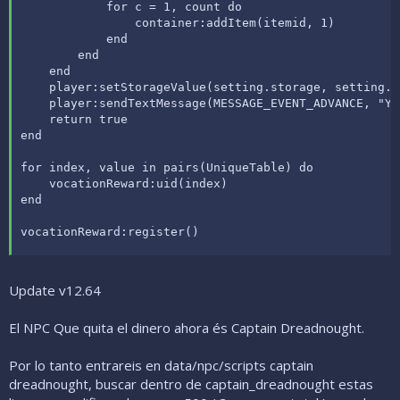
            for c = 1, count do

                container:addItem(itemid, 1)

            end

        end

    end

    player:setStorageValue(setting.storage, setting.va
    player:sendTextMessage(MESSAGE_EVENT_ADVANCE, "Yo
    return true

end

for index, value in pairs(UniqueTable) do

    vocationReward:uid(index)

end

vocationReward:register()
Update v12.64
El NPC Que quita el dinero ahora és Captain Dreadnought.
Por lo tanto entrareis en data/npc/scripts captain
dreadnought, buscar dentro de captain_dreadnought estas