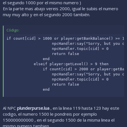
el segundo 1000 por el mismo numero )
En la parte mas abajo vereis 2000, igual le subiis el numero
muy muy alto y en el segundo 2000 también.
Código:
if count[cid] > 1000 or player:getBankBalance() >= 100
                    npcHandler:say("Sorry, but you ca
                    npcHandler.topic[cid] = 0

                    return false

                end

            elseif player:getLevel() > 9 then

                if count[cid] > 2000 or player:getBan
                    npcHandler:say("Sorry, but you ca
                    npcHandler.topic[cid] = 0

                    return false

                end
Al NPC
plunderpurse.lua
, en la linea 119 hasta 123 hay este
codigo, el numero 1500 le pondreis por ejemplo
150000000000 , en el segundo 1500 de la misma linea el
mismo numero tambien.