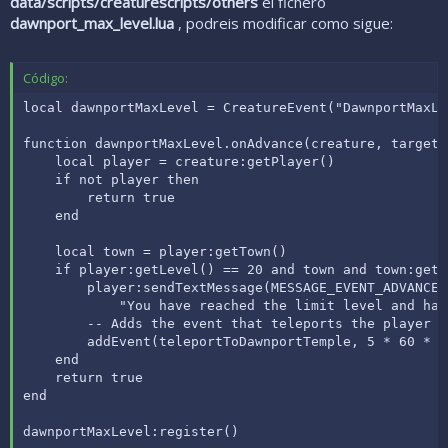
data/scripts/creaturescripts/others
el fichero
dawnport_max_level.lua
, podreis modificar como sigue:
Código:
local dawnportMaxLevel = CreatureEvent("DawnportMaxLev
function dawnportMaxLevel.onAdvance(creature, target)

    local player = creature:getPlayer()

    if not player then

        return true

    end

    local town = player:getTown()

    if player:getLevel() == 20 and town and town:getI
        player:sendTextMessage(MESSAGE_EVENT_ADVANCE,

            "You have reached the limit level and hav
        -- Adds the event that teleports the player t
        addEvent(teleportToDawnportTemple, 5 * 60 * 1
    end

    return true

end

dawnportMaxLevel:register()