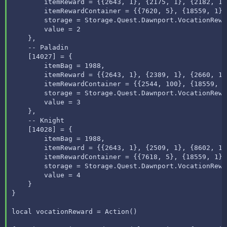
        itemReward = {{2643, 1}, {2175, 1}, {2182, 1}
        itemRewardContainer = {{7620, 5}, {18559, 1}},
        storage = Storage.Quest.Dawnport.VocationRewar
        value = 2

    },

    -- Paladin

    [14027] = {

        itemBag = 1988,

        itemReward = {{2643, 1}, {2389, 1}, {2660, 1}
        itemRewardContainer = {{2544, 100}, {18559, 1}
        storage = Storage.Quest.Dawnport.VocationRewar
        value = 3

    },

    -- Knight

    [14028] = {

        itemBag = 1988,

        itemReward = {{2643, 1}, {2509, 1}, {8602, 1}
        itemRewardContainer = {{7618, 5}, {18559, 1}},
        storage = Storage.Quest.Dawnport.VocationRewar
        value = 4

    }

}

local vocationReward = Action()
