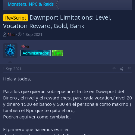
Monsters, NPC & Raids
Dawnport Limitations: Level,
RevScript
Vocation Reward, Gold, Bank
A
F
Alex
1 Sep 2021
u
e
t
c
Alex
o
h
Administrador
Dev
r
a
d
d
e
e
1 Sep 2021
#1
l
i
t
n
Hola a todos,
e
i
m
c
Para los que quieran sobrepasar el limite en Dawnport del
a
i
Dinero , el nivel y el reward chest para cada vocation,( nivel 20
o
y dinero 1500 en banco y 500 en el personaje como maximo )
también el Npc que te quita el oro,
Podran aqui ver como cambiarlo,
El primero que haremos es ir en