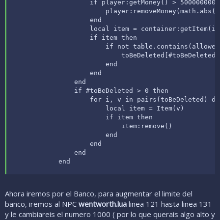
                    if player:getMoney() > 500000000 t
                        player:removeMoney(math.abs(5
                    end

                    local item = container:getItem(i)

                    if item then

                        if not table.contains(allowed
                            toBeDeleted[#toBeDeleted 
                        end

                    end

                end

                if #toBeDeleted > 0 then

                    for i, v in pairs(toBeDeleted) do

                        local item = Item(v)

                        if item then

                            item:remove()

                        end

                    end

                end

            end
Ahora iremos por el Banco, para augmentar el limite del
banco, iremos al NPC
wentworth.lua
linea 121 hasta linea 131
y le cambiareis el numero 1000 ( por lo que querais algo alto y