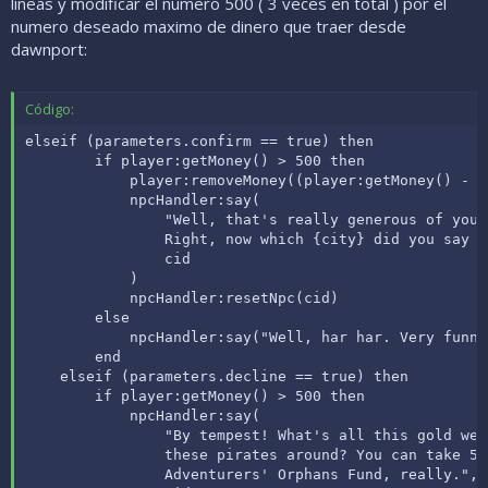
lineas y modificar el numero 500 ( 3 veces en total ) por el
numero deseado maximo de dinero que traer desde
dawnport:
Código:
elseif (parameters.confirm == true) then

        if player:getMoney() > 500 then

            player:removeMoney((player:getMoney() - 50
            npcHandler:say(

                "Well, that's really generous of you.
                Right, now which {city} did you say y
                cid

            )

            npcHandler:resetNpc(cid)

        else

            npcHandler:say("Well, har har. Very funny
        end

    elseif (parameters.decline == true) then

        if player:getMoney() > 500 then

            npcHandler:say(

                "By tempest! What's all this gold wei
                these pirates around? You can take 50
                Adventurers' Orphans Fund, really.",
