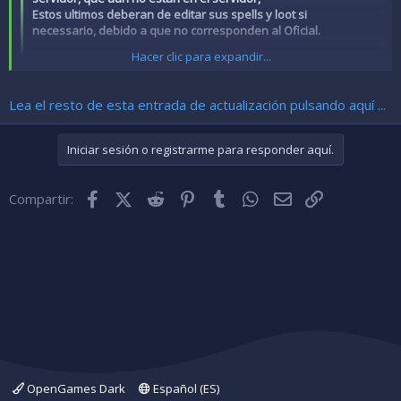
Estos ultimos deberan de editar sus spells y loot si
necessario, debido a que no corresponden al Oficial.
Hacer clic para expandir...
Afflicted Strider
Bashmu
Blemished Spawn
Hacer clic para expandir...
Lea el resto de esta entrada de actualización pulsando aquí ...
Carnisylvan Sapling
Cave Chimera
Dark Carnisylvan
Iniciar sesión o registrarme para responder aquí.
Domestikion
Eyeless Devourer
Girtablilu Warrior
Facebook
X (Twitter)
Reddit
Pinterest
Tumblr
WhatsApp
Correo electróni
Enlace
Compartir:
Hoodinion
Hulking Carnisylvan
Juvenile Bashmu
Lavafungus
Lavaworm
Mearidion
Murmillion
Poisonous Carnisylvan
Scissorion
Streaked...
OpenGames Dark
Español (ES)