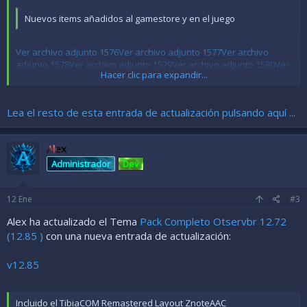
Nuevos items añadidos al gamestore y en el juego
Ver archivo adjunto 1576
Ver archivo adjunto 1577
Ver archivo
adjunto 1578
Ver archivo adjunto 1579
Ver archivo adjunto 1580
Ver
Hacer clic para expandir...
archivo adjunto 1581
Ver archivo adjunto 1582
Ver archivo adjunto
1583
Hacer clic para expandir...
Lea el resto de esta entrada de actualización pulsando aquí ...
Alex
Administrador
Dev
12
Ene
#3
Alex ha actualizado el Tema
Pack Completo Otservbr 12.72
(12.85 )
con una nueva entrada de actualización:
v12.85
Incluido el TibiaCOM Remastered Layout ZnoteAAC