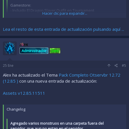
Gamestore:
- Incluido El Dragon Slayer Outfit en Tournament
Hacer clic para expandir...
- Incluido el Moth Cape Outfit
- Incluido el Merry Garb Outfit
- Incluido el Forest Warden Outfit
Hacer clic para expandir...
Lea el resto de esta entrada de actualización pulsando aquí ...
- Incluido el Dragon Knight Outfit
- Incluido el Arbalester Outfit
- Incluido el Ghost Blade Outfit
Ver archivo adjunto 1854
[ATTACH...
Alex
Administrador
Dev
Outfits:
- Incluido el outfit Ghost Blade 12.85.11511
25
Ene
#5
Alex ha actualizado el Tema
Pack Completo Otservbr 12.72
(12.85 )
con una nueva entrada de actualización:
Assets v12.85.11511
Changelog
Agregado varios monstruos en una carpeta fuera del
servidor, que aun no estan en el servidor,