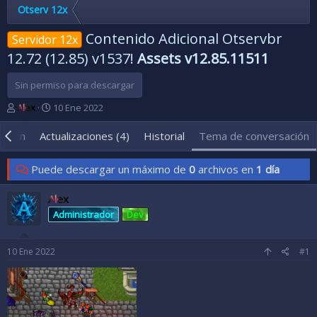
Otserv 12x
Contenido Adicional Otservbr
Servidor 12x
12.72 (12.85) v1537!
Assets v12.85.11511
Sin permiso para descargar
A
F
Alex
10 Ene 2022
u
e
t
c
umen
Actualizaciones (4)
Historial
Tema de conversación
o
h
r
a
Puede descargar un máximo de
0
archivos en
1 día
d
d
e
e
l
i
Alex
t
n
Administrador
Dev
e
i
m
c
a
i
10 Ene 2022
#1
o