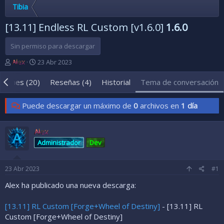
Tibia
[13.11] Endless RL Custom [v1.6.0]
1.6.0
Sin permiso para descargar
A
F
Alex
23 Abr 2023
u
e
t
c
aciones (20)
Reseñas (4)
Historial
Tema de conversación
o
h
r
a
Puede descargar un máximo de
0
archivos en
1 día
d
d
e
e
l
i
Alex
t
n
e
i
Administrador
Dev
m
c
a
i
23 Abr 2023
#1
o
Alex ha publicado una nueva descarga:
[13.11] RL Custom [Forge+Wheel of Destiny]
- [13.11] RL
Custom [Forge+Wheel of Destiny]