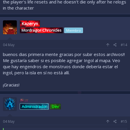
:
the player's life resets and he doesn't die only after he relogs
in the character
Kazeryn
Mordragor Chronicles
Miembro
04
May
#14
buenos dias primera mente gracias por subir estos archivos!!
Me gustaría saber si es posible agregar Ingol al mapa. Veo
que hay engendros de monstruos donde debería estar el
ingol, pero la isla en sí no está allí.
¡Gracias!
Alex
Administrador
Dev
04
May
#15