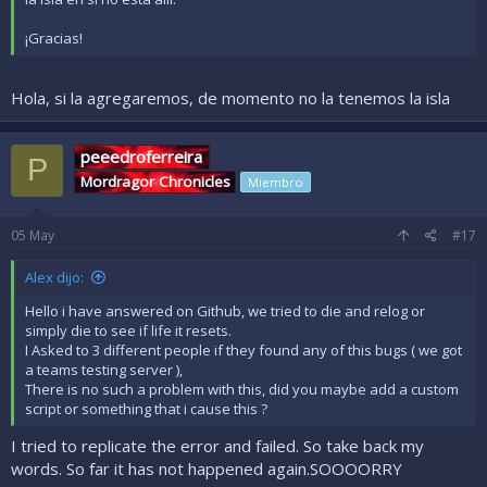
¡Gracias!
Hola, si la agregaremos, de momento no la tenemos la isla
peeedroferreira
P
Mordragor Chronicles
Miembro
05
May
#17
Alex dijo:
Hello i have answered on Github, we tried to die and relog or
simply die to see if life it resets.
I Asked to 3 different people if they found any of this bugs ( we got
a teams testing server ),
There is no such a problem with this, did you maybe add a custom
script or something that i cause this ?
I tried to replicate the error and failed. So take back my
words. So far it has not happened again.SOOOORRY