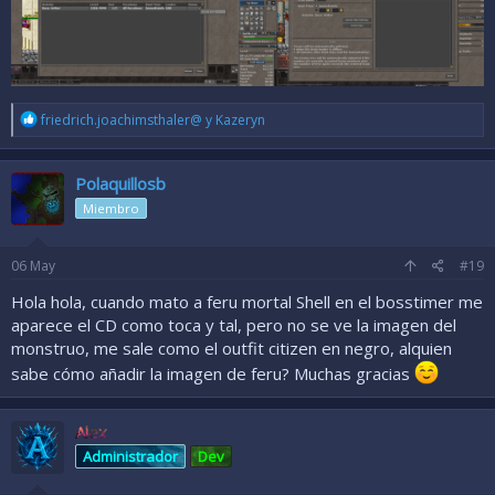
R
friedrich.joachimsthaler@
y
Kazeryn
e
a
c
Polaquillosb
c
i
Miembro
o
n
e
06
May
#19
s
:
Hola hola, cuando mato a feru mortal Shell en el bosstimer me
aparece el CD como toca y tal, pero no se ve la imagen del
monstruo, me sale como el outfit citizen en negro, alquien
sabe cómo añadir la imagen de feru? Muchas gracias
Alex
Administrador
Dev