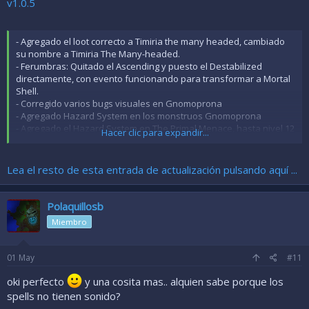
v1.0.5
- Agregado el loot correcto a Timiria the many headed, cambiado
su nombre a Timiria The Many-headed.
- Ferumbras: Quitado el Ascending y puesto el Destabilized
directamente, con evento funcionando para transformar a Mortal
Shell.
- Corregido varios bugs visuales en Gnomoprona
- Agregado Hazard System en los monstruos Gnomoprona
- Agregado el Hazard System en The Primal Menace, hasta nivel 12
Hacer clic para expandir...
de Hazard System.
- Agregado el Outfit Fire Fighter, Al matar el Magma Bubble se
recibe el Base...
Lea el resto de esta entrada de actualización pulsando aquí ...
Polaquillosb
Miembro
01
May
#11
oki perfecto
y una cosita mas.. alquien sabe porque los
spells no tienen sonido?