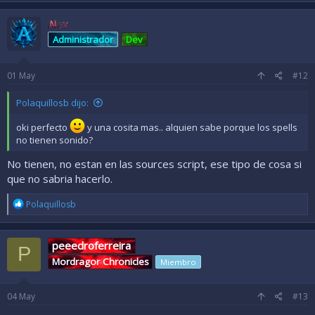
Alex
Administrador
Dev
01
May
#12
Polaquillosb dijo:
oki perfecto
y una cosita mas.. alquien sabe porque los spells
no tienen sonido?
No tienen, no estan en las sources script, ese tipo de cosa si
que no sabria hacerlo.
R
Polaquillosb
e
a
c
peeedroferreira
c
P
i
Mordragor Chronicles
Miembro
o
n
e
04
May
#13
s