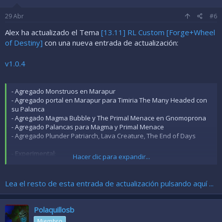
29
Abr
#6
Alex ha actualizado el Tema
[13.11] RL Custom [Forge+Wheel
of Destiny]
con una nueva entrada de actualización:
v1.0.4
- Agregado Monstruos en Marapur
- Agregado portal en Marapur para Timiria The Many Headed con
su Palanca
- Agregado Magma Bubble y The Primal Menace en Gnomoprona
- Agregado Palancas para Magma y Primal Menace
- Agregado Plunder Patriarch, Lava Creature, The End of Days
-
Experimental
:
Hacer clic para expandir...
- Activado Hazard System en Config.lua
- A testear por los jugadores
Lea el resto de esta entrada de actualización pulsando aquí ...
Polaquillosb
Miembro