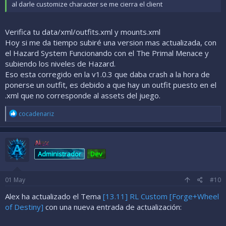
al darle customize character se me cierra el client
Verifica tu data/xml/outfits.xml y mounts.xml
Hoy si me da tiempo subiré una version mas actualizada, con
el Hazard System Funcionando con el The Primal Menace y
subiendo los niveles de Hazard.
Eso esta corregido en la v1.0.3 que daba crash a la hora de
ponerse un outfit, es debido a que hay un outfit puesto en el
.xml que no corresponde al assets del juego.
R
cocadenariz
e
a
c
Alex
c
i
Administrador
Dev
o
n
e
01
May
#10
s
:
Alex ha actualizado el Tema
[13.11] RL Custom [Forge+Wheel
of Destiny]
con una nueva entrada de actualización: