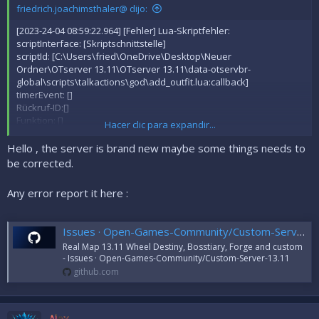
friedrich.joachimsthaler@ dijo:
[2023-24-04 08:59:22.964] [Fehler] Lua-Skriptfehler:
scriptInterface: [Skriptschnittstelle]
scriptId: [C:\Users\fried\OneDrive\Desktop\Neuer
Ordner\OTserver 13.11\OTserver 13.11\data-otservbr-
global\scripts\talkactions\god\add_outfit.lua:callback]
timerEvent: []
Rückruf-ID:[]
Funktion: []
Hacer clic para expandir...
error [...a-otservbr-
global\scripts\talkactions\god\add_outfit.lua:29: Versuch, lokalen
Hello , the server is brand new maybe some things needs to
'lookType' zu verketten (ein Nullwert)
be corrected.
Stacktraceback:
[C]: in Funktion '__concat'
Any error report it here :
...a-otservbr-global\scripts\talkactions\god\add_outfit.lua:29: in
Funktion <...a-otservbr-
global\scripts\talkactions\god\add_outfit.lua:11>]
Issues · Open-Games-Community/Custom-Server-13.11
Real Map 13.11 Wheel Destiny, Bosstiary, Forge and custom
- Issues · Open-Games-Community/Custom-Server-13.11
github.com
Alex