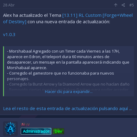
e
28
Abr
#5
s
:
Alex ha actualizado el Tema
[13.11] RL Custom [Forge+Wheel
of Destiny]
con una nueva entrada de actualización:
v1.0.3
- Morshabaal Agregado con un Timer cada Viernes a las 17H,
aparece en Edron, el teleport dura 60 minutos antes de
desaparecer, un mensaje en la pantalla aparecerá indicando que
Morshabaal aparece.
- Corregido el gamestore que no funcionaba para nuevos
personajes.
- Corregido la Burst Arrow y la Diamond Arrow que no hacían daño
- Removido ciertas puertas en Falcon Bastion para poder acceder
Hacer clic para expandir...
más allá
- Corregido 3 vagonetas en Gnomprona
- Liberado el Acceso a Warzone 4 / 5 / 6
Lea el resto de esta entrada de actualización pulsando aquí ...
- Agregado y...
Alex
Administrador
Dev