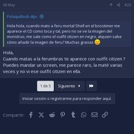
06
May
#20
Polaquillosb dijo:
Hola hola, cuando mato a feru mortal Shell en el bosstimer me
aparece el CD como toca y tal, pero no se ve la imagen del
monstruo, me sale como el outfit citizen en negro, alquien sabe
cómo añadir la imagen de feru? Muchas gracias
Hola,
Cuando matas a la ferumbras te aparece con outfit citizen ?
Puedes mandar un screen, me parece raro, la maté varias
veces y no vi ese outfit citizen en ella.
Último
1 de 5
Siguiente
Iniciar sesión o registrarme para responder aquí.
Facebook
X (Twitter)
Reddit
Pinterest
Tumblr
WhatsApp
Correo electróni
Enlace
Compartir: