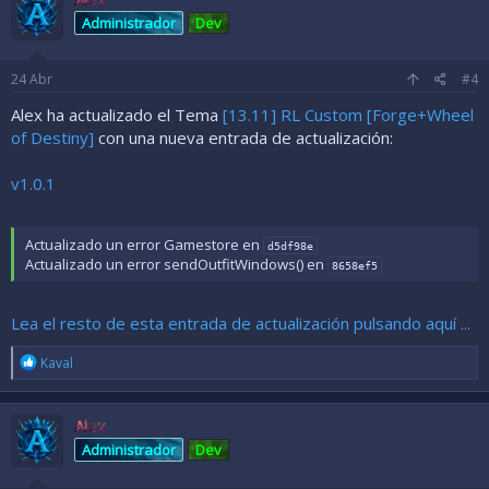
Administrador
Dev
24
Abr
#4
Alex ha actualizado el Tema
[13.11] RL Custom [Forge+Wheel
of Destiny]
con una nueva entrada de actualización:
v1.0.1
Actualizado un error Gamestore en
d5df98e
Actualizado un error sendOutfitWindows() en
8658ef5
Lea el resto de esta entrada de actualización pulsando aquí ...
R
Kaval
e
a
c
Alex
c
i
Administrador
Dev
o
n