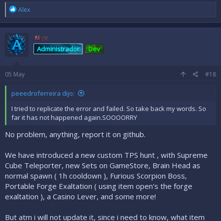
R
Alex
e
a
c
Alex
c
i
Administrador
Dev
o
n
e
05
May
#18
s
:
peeedroferreira dijo:
I tried to replicate the error and failed. So take back my words. So
far it has not happened again.SOOOORRY
No problem, anything, report it on github.
We have introduced a new custom TPS hunt , with Supreme
Cube Teleporter, new Sets on GameStore, Brain Head as
normal spawn ( 1h cooldown ), Furious Scorpion Boss,
Portable Forge Exaltation ( using item open's the forge
exaltation ), a Casino Lever, and some more!
But atm i will not update it, since i need to know, what item