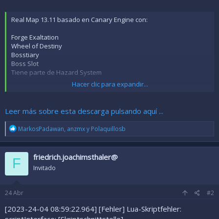
Real Map 13.11 basado en Canary Engine con:
Forge Exaltation
Wheel of Destiny
Bosstiary
Boss Slot
Tiene parte de Hazard System
Hacer clic para expandir...
Leer más sobre esta descarga pulsando aquí ...
R
MarkosPadawan
,
anzmx
y
Polaquillosb
e
a
c
friedrich.joachimsthaler@
c
F
i
Invitado
o
n
Contiene Mapas Gnomoprona y Marapur ( algunas cosas por
e
terminar )
24
Abr
#2
s
Consola Limpia de Errores ( La primera ejecución tendréis un error
:
[2023-24-04 08:59:22.964] [Fehler] Lua-Skriptfehler:
que una columna dicha es duplicada, no lo tomen en cuenta al
volver a abrir la consola desaparecerá)