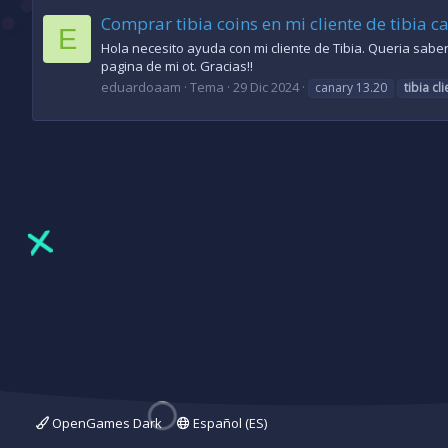
Comprar tibia coins en mi cliente de tibia 
E
Hola necesito ayuda con mi cliente de Tibia. Queria saber 
pagina de mi ot. Gracias!!
eduardoaam
Tema
29 Dic 2024
canary 13.20
tibia
cli
OpenGames Dark
Español (ES)