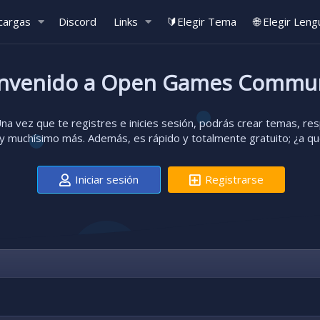
cargas
Discord
Links
🔰Elegir Tema
🌐 Elegir Leng
nvenido a Open Games Commu
a vez que te registres e inicies sesión, podrás crear temas, resp
 muchísimo más. Además, es rápido y totalmente gratuito; ¿a q
Iniciar sesión
Registrarse