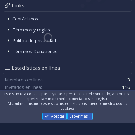
Links
Contáctanos
Términos y reglas
Política de privacidad
Términos Donaciones
Estadísticas en línea
Miembros en línea
3
Invitados en línea
116
Este sitio usa cookies para ayudar a personalizar el contenido, adaptar su
Total de visitantes
119
experiencia y mantenerlo conectado si se registra.
Al continuar usando este sitio, usted está consintiendo nuestro uso de
El total puede incluir a los visitantes ocultos.
cookies.
Aceptar
Saber más…