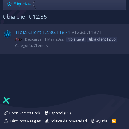
Etiquetas
tibia client 12.86
Tibia Client 12.86.11871
v12.86.11871
Alex
Descarga
1 May 2022
tibia
cient
tibia
client
12.86
Categoría:
Clientes
OpenGames Dark
Español (ES)
Términos y reglas
Política de privacidad
Ayuda
R
S
S