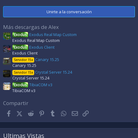
0
9
e
Unirte a la conversación
s
t
r
Más descargas de Alex
e
l
Exodus Real Map Custom
Exodus
l
Exodus Real Map Custom
a
(
Exodus Client
Exodus
s
Exodus Client
)
Canary 15.25
Servidor 15x
Canary 15.25
Crystal Server 15.24
Servidor 15x
Crystal Server 15.24
TibiaCOM v3
Exodus
TibiaCOM v3
Compartir
Facebook
X (Twitter)
Reddit
Pinterest
Tumblr
WhatsApp
Correo electrónico
Enlace
Ultimas Vistas