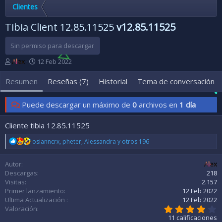
Clientes
Tibia Client 12.85.11525
v12.85.11525
Sin permiso para descargar
A
F
Alex
12 Feb 2022
u
e
t
c
Resumen
Reseñas (7)
Historial
Tema de conversación
o
h
r
a
Puede descargar un máximo de
0
archivos en
1 día
d
e
c
Cliente tibia 12.85.11525
r
R
e
osianncrx
,
pheter
,
Alessandra
y otros 196
e
a
a
c
Autor
Alex
c
i
c
Descargas
218
ó
i
Visitas
2.157
n
o
Primer lanzamiento
12 Feb 2022
n
Ultima Actualización
12 Feb 2022
e
4
Valoración
s
,
11 calificaciones
: