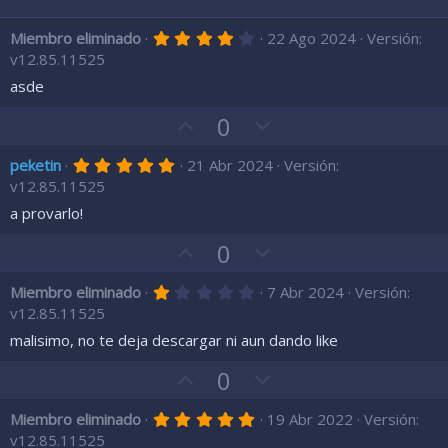
4
Miembro eliminado
22 Ago 2024
Versión:
,
v12.85.11525
0
0
asde
e
s
V
V
0
t
o
r
o
e
5
peketin
21 Abr 2024
Versión:
t
t
l
,
v12.85.11525
l
o
o
0
a
0
a provarlo!
a
e
(
e
s
f
n
s
V
V
0
)
t
a
c
r
o
o
e
v
o
1
Miembro eliminado
7 Abr 2024
Versión:
t
t
l
,
o
n
v12.85.11525
l
o
o
0
a
r
t
0
malisimo, no te deja descargar ni aun dando like
a
e
(
e
r
s
f
n
s
V
V
0
)
t
a
a
c
o
r
o
e
v
o
5
Miembro eliminado
19 Abr 2022
Versión:
t
t
l
,
o
n
v12.85.11525
l