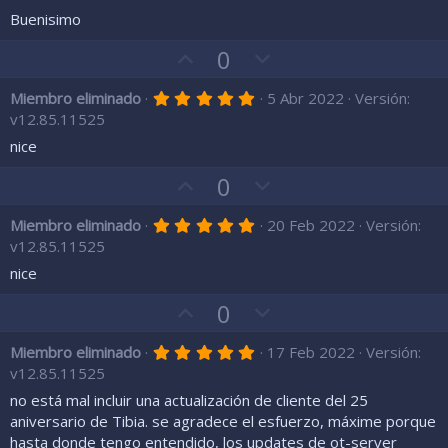
o
o
0
a
r
t
0
Buenisimo
a
e
(
e
r
s
f
n
s
V
V
0
)
t
a
a
c
o
r
o
e
v
o
5
Miembro eliminado
5 Abr 2022
Versión:
t
t
l
,
o
n
v12.85.11525
l
o
o
0
a
r
t
0
nice
a
e
(
e
r
s
f
n
s
V
V
0
)
t
a
a
c
o
r
o
e
v
o
5
Miembro eliminado
20 Feb 2022
Versión:
t
t
l
,
o
n
v12.85.11525
l
o
o
0
a
r
t
0
nice
a
e
(
e
r
s
f
n
s
V
V
0
)
t
a
a
c
o
r
o
e
v
o
5
Miembro eliminado
17 Feb 2022
Versión:
t
t
l
,
o
n
v12.85.11525
l
o
o
0
a
r
t
0
no está mal incluir una actualización de cliente del 25
a
e
(
e
r
s
aniversario de Tibia. se agradece el esfuerzo, máxime porque
f
n
s
)
t
hasta donde tengo entendido, los updates de ot-server