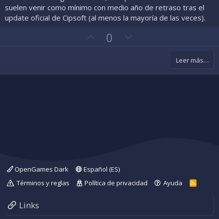
a
a
c
r
suelen venir como mínimo con medio año de retraso tras el
e
v
o
update oficial de Cipsoft (al menos la mayoría de las veces).
l
o
n
l
V
a
V
0
r
t
(
o
o
r
s
)
t
t
a
Leer más…
o
o
a
e
f
n
a
c
v
o
o
n
r
t
r
a
OpenGames Dark
Español (ES)
Términos y reglas
Política de privacidad
Ayuda
R
S
S
Links