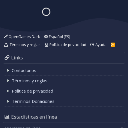
r
t
a
e
(
r
s
f
n
)
a
a
c
v
o
o
n
r
t
OpenGames Dark
Español (ES)
r
Términos y reglas
Política de privacidad
Ayuda
R
a
S
S
Links
Contáctanos
Términos y reglas
Política de privacidad
Términos Donaciones
Estadísticas en línea