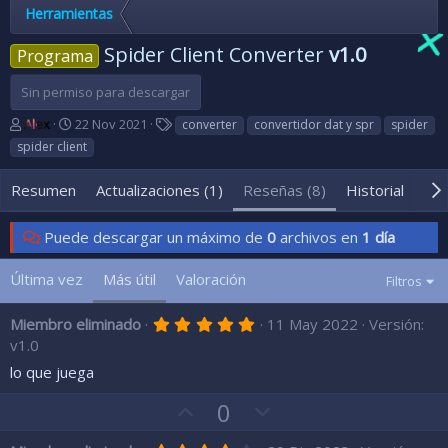
Herramientas
Spider Client Converter
v1.0
Programa
Sin permiso para descargar
A
F
E
Alex
22 Nov 2021
converter
convertidor dat y spr
spider
u
e
t
spider client
t
c
i
o
h
q
Resumen
Actualizaciones (1)
Reseñas (8)
Historial
Tem
r
a
u
d
e
e
t
Puede descargar un máximo de
0
archivos en
1 día
c
a
r
s
Última vez
Más útil
Valoración
Filtros
e
a
c
5
Miembro eliminado
11 May 2022
Versión:
,
i
v1.0
0
ó
0
lo que juega
n
e
s
V
V
0
t
o
r
o
e