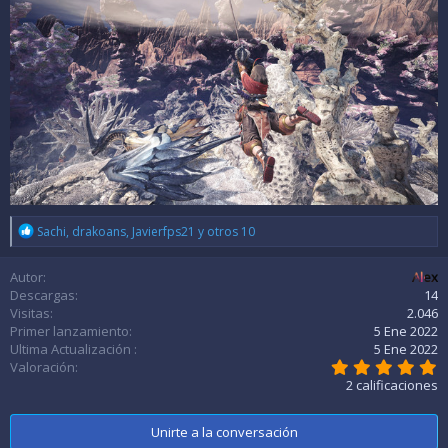
R
Sachi
,
drakoans
,
Javierfps21
y otros 10
e
a
Autor
Alex
c
c
Descargas
14
i
Visitas
2.046
o
Primer lanzamiento
5 Ene 2022
n
Ultima Actualización
5 Ene 2022
e
5
Valoración
s
,
2 calificaciones
:
0
0
e
Unirte a la conversación
s