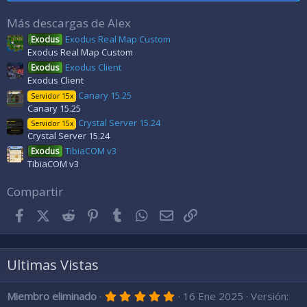
t
r
Más descargas de Alex
e
l
Exodus Real Map Custom
Exodus
l
Exodus Real Map Custom
a
(
Exodus Client
Exodus
s
Exodus Client
)
Canary 15.25
Servidor 15x
Canary 15.25
Crystal Server 15.24
Servidor 15x
Crystal Server 15.24
TibiaCOM v3
Exodus
TibiaCOM v3
Compartir
Facebook
X (Twitter)
Reddit
Pinterest
Tumblr
WhatsApp
Correo electrónico
Enlace
Ultimas Vistas
5
Miembro eliminado
16 Ene 2025
Versión:
,