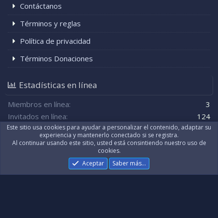
Contáctanos
Términos y reglas
Política de privacidad
Términos Donaciones
Estadísticas en línea
Miembros en línea
3
Invitados en línea
124
Este sitio usa cookies para ayudar a personalizar el contenido, adaptar su
Total de visitantes
127
experiencia y mantenerlo conectado si se registra.
Al continuar usando este sitio, usted está consintiendo nuestro uso de
El total puede incluir a los visitantes ocultos.
cookies.
Aceptar
Saber más…