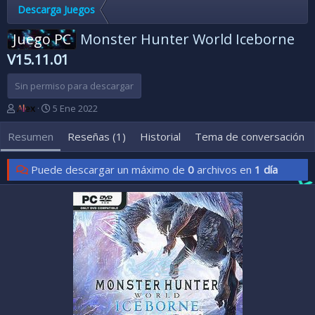
Descarga Juegos
Juego PC
Monster Hunter World Iceborne
V15.11.01
Sin permiso para descargar
A
F
Alex
5 Ene 2022
u
e
t
c
Resumen
Reseñas (1)
Historial
Tema de conversación
o
h
r
a
Puede descargar un máximo de
0
archivos en
1 día
d
e
c
r
e
a
c
i
ó
n