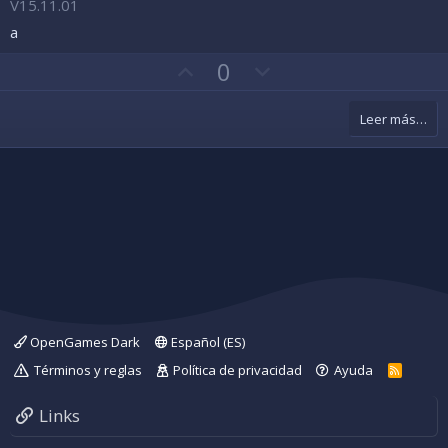
V15.11.01
0
0
a
e
s
V
V
0
t
o
r
o
e
t
t
l
Leer más…
l
o
o
a
a
e
(
s
f
n
)
a
c
v
o
o
n
r
t
r
a
OpenGames Dark
Español (ES)
Términos y reglas
Política de privacidad
Ayuda
R
S
S
Links