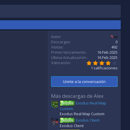
Autor
Alex
Descargas
0
Visitas
492
Primer lanzamiento
16 Feb 2025
Ultima Actualización
16 Feb 2025
4
Valoración
,
1 calificaciones
0
0
e
Unirte a la conversación
s
t
r
Más descargas de Alex
e
l
Exodus Real Map
Exodus
l
Custom
a
Exodus Real Map Custom
(
s
Exodus Client
Exodus
)
Exodus Client