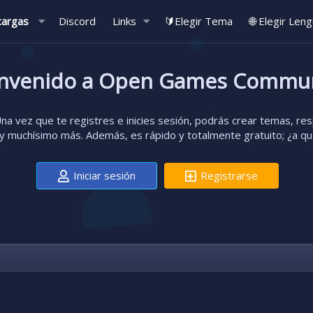
cargas
Discord
Links
🔰Elegir Tema
🌐 Elegir Len
nvenido a Open Games Commu
a vez que te registres e inicies sesión, podrás crear temas, resp
 muchísimo más. Además, es rápido y totalmente gratuito; ¿a q
Iniciar sesión
Registrarse