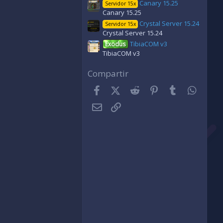
Canary 15.25
Servidor 15x
Canary 15.25
Crystal Server 15.24
Servidor 15x
Crystal Server 15.24
TibiaCOM v3
Exodus
TibiaCOM v3
Compartir
Facebook
X (Twitter)
Reddit
Pinterest
Tumblr
Whats
Correo electrónico
Enlace