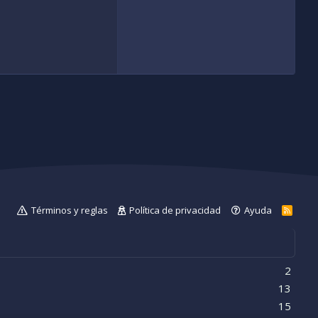
Términos y reglas
Política de privacidad
Ayuda
R
S
S
2
13
15