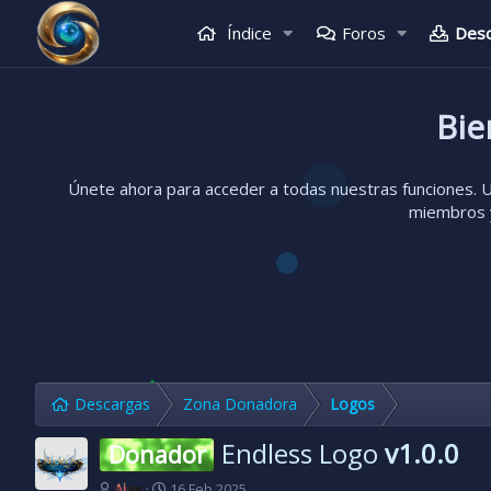
Índice
Foros
Des
Bie
Únete ahora para acceder a todas nuestras funciones. Un
miembros y
Descargas
Zona Donadora
Logos
Endless Logo
v1.0.0
Donador
A
F
Alex
16 Feb 2025