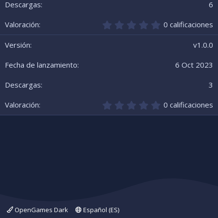
r
6
e
l
0
0 calificaciones
l
,
a
0
v1.0.0
(
0
s
e
6 Oct 2023
)
s
t
r
3
e
l
0
0 calificaciones
l
,
a
0
(
0
s
e
)
s
t
r
e
l
l
a
(
OpenGames Dark
Español (ES)