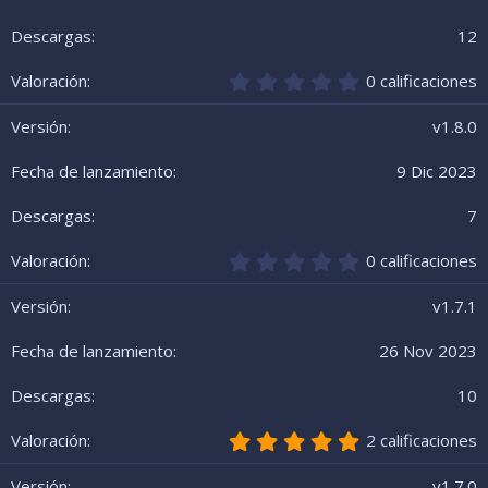
t
r
12
e
l
0
0 calificaciones
l
,
a
0
v1.8.0
(
0
s
e
9 Dic 2023
)
s
t
r
7
e
l
0
0 calificaciones
l
,
a
0
v1.7.1
(
0
s
e
26 Nov 2023
)
s
t
r
10
e
l
5
2 calificaciones
l
,
a
0
v1.7.0