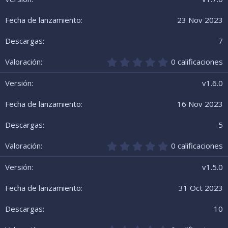
(
0
s
e
23 Nov 2023
)
s
t
r
7
e
l
0
0 calificaciones
l
,
a
0
v1.6.0
(
0
s
e
16 Nov 2023
)
s
t
r
5
e
l
0
0 calificaciones
l
,
a
0
v1.5.0
(
0
s
e
31 Oct 2023
)
s
t
r
10
e