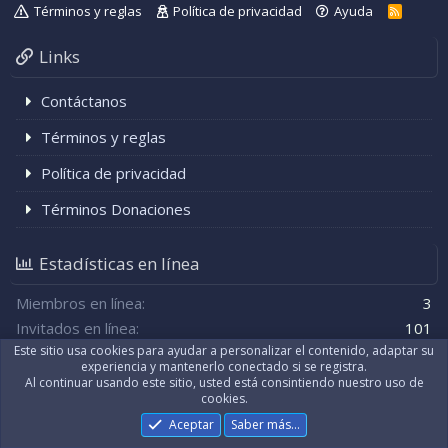
s
Términos y reglas
Política de privacidad
Ayuda
R
)
S
S
Links
Contáctanos
Términos y reglas
Política de privacidad
Términos Donaciones
Estadísticas en línea
Miembros en línea
3
Invitados en línea
101
Total de visitantes
104
El total puede incluir a los visitantes ocultos.