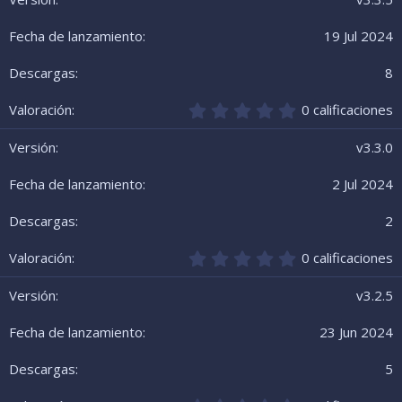
0
e
19 Jul 2024
s
t
r
8
e
l
0
0 calificaciones
l
,
a
0
v3.3.0
(
0
s
e
2 Jul 2024
)
s
t
r
2
e
l
0
0 calificaciones
l
,
a
0
v3.2.5
(
0
s
e
23 Jun 2024
)
s
t
r
5
e