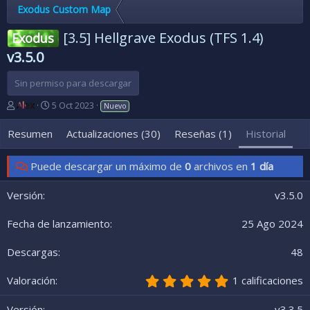
Exodus Custom Map
[3.5] Hellgrave Exodus (TFS 1.4)
Exodus
v3.5.0
Sin permiso para descargar
A
F
Alex
5 Oct 2023
Nuevo
u
e
t
c
Resumen
Actualizaciones (30)
Reseñas (1)
Historial
o
h
r
a
Puede descargar un máximo de
0
archivos en
1 día
d
e
c
v3.5.0
r
e
25 Ago 2024
a
c
48
i
ó
5
n
1 calificaciones
,
0
v3.3.5