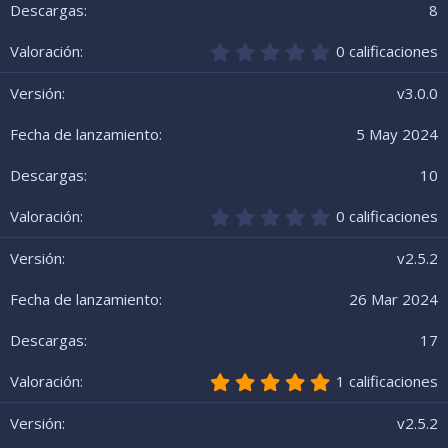
r
8
e
l
0
0 calificaciones
l
,
a
0
v3.0.0
(
0
s
e
5 May 2024
)
s
t
r
10
e
l
0
0 calificaciones
l
,
a
0
v2.5.2
(
0
s
e
26 Mar 2024
)
s
t
r
17
e
l
5
1 calificaciones
l
,
a
0
v2.5.2
(
0