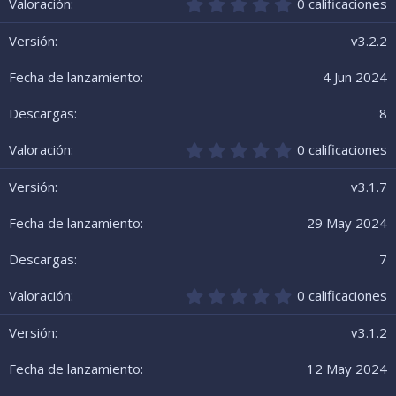
l
0
0 calificaciones
l
,
a
0
v3.2.2
(
0
s
e
4 Jun 2024
)
s
t
r
8
e
l
0
0 calificaciones
l
,
a
0
v3.1.7
(
0
s
e
29 May 2024
)
s
t
r
7
e
l
0
0 calificaciones
l
,
a
0
v3.1.2
(
0
s
e
12 May 2024
)
s
t